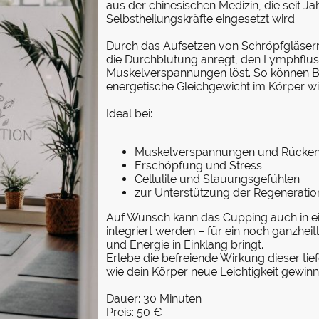
aus der chinesischen Medizin, die seit J
Selbstheilungskräfte eingesetzt wird.
Durch das Aufsetzen von Schröpfgläsern
die Durchblutung anregt, den Lymphfluss
Muskelverspannungen löst. So können B
energetische Gleichgewicht im Körper wi
Ideal bei:
Muskelverspannungen und Rücke
Erschöpfung und Stress
Cellulite und Stauungsgefühlen
zur Unterstützung der Regeneratio
Auf Wunsch kann das Cupping auch in e
integriert werden – für ein noch ganzheitl
und Energie in Einklang bringt.
Erlebe die befreiende Wirkung dieser t
wie dein Körper neue Leichtigkeit gewinn
Dauer: 30 Minuten
Preis: 50 €